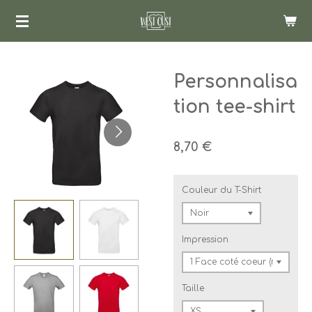
Passer
au
contenu
principal
Personnalisa
tion tee-shirt
8,70 €
Couleur du T-Shirt
Impression
Taille