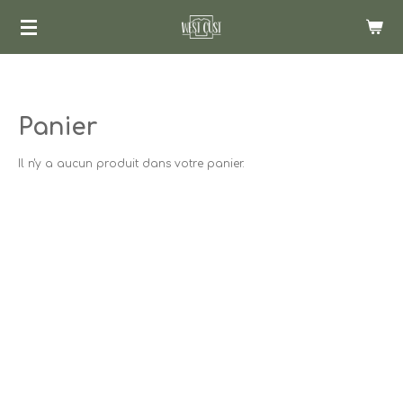
Passer
au
contenu
principal
Panier
Il n'y a aucun produit dans votre panier.